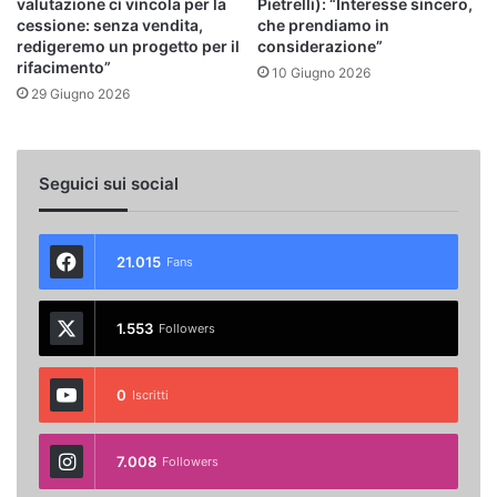
valutazione ci vincola per la
Pietrelli): “Interesse sincero,
cessione: senza vendita,
che prendiamo in
redigeremo un progetto per il
considerazione”
rifacimento”
10 Giugno 2026
29 Giugno 2026
Seguici sui social
21.015
Fans
1.553
Followers
0
Iscritti
7.008
Followers