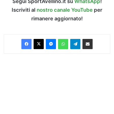
Segui SportAvellino.it su
WhatsApp
!
Iscriviti al
nostro canale YouTube
per
rimanere aggiornato!
Facebook
X
Messenger
WhatsApp
Telegram
Condividi via Email