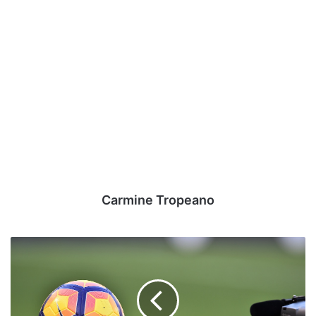
Carmine Tropeano
Diritti
tv
-
La
Serie