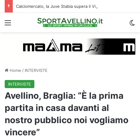
Calciomercato, la Juve Stabia supera il Vicenza per un ex Avellino: le ultime
Menu
C
Home
/
INTERVISTE
INTERVISTE
Avellino, Braglia: “È la prima
partita in casa davanti al
nostro pubblico noi vogliamo
vincere”