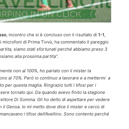
sso
, incontro che si è concluso con il risultato di
1-1
,
i microfoni di Prima Tivvù, ha commentato il pareggio
rtita, siamo stati sfortunati perché abbiamo preso 3
nsiamo alla prossima partita”.
ente non al 100%, ho parlato con il mister la
sono al 70%. Però io continuo a lavorare e a mettermi a
 per questa maglia. Ringrazio tutti i tifosi per i
ere tornato qui. Da quando avevo finito la stagione
irettore Di Somma. Gli ho detto di aspettare per vedere
 il Genoa. Io mi metto dove dice il mister e cerco di
mancavano i tifosi dell’Avellino. Sono contento perché