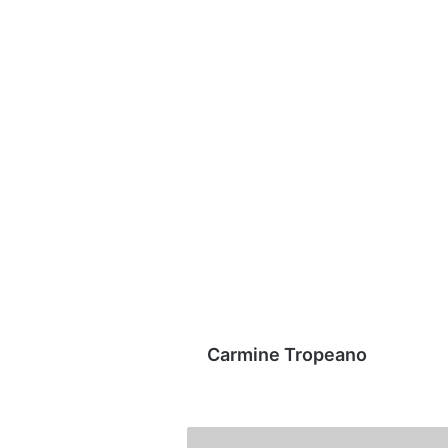
Carmine Tropeano
Avellino,