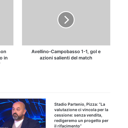
Campobasso
1-
1,
gol
e
azioni
salienti
del
match
non
Avellino-Campobasso 1-1, gol e
o in
azioni salienti del match
"
Stadio Partenio, Pizza: “La
valutazione ci vincola per la
cessione: senza vendita,
redigeremo un progetto per
il rifacimento”