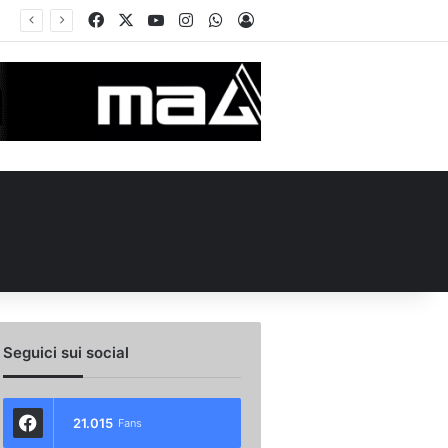
Facebook
X
You Tube
Instagram
WhatsApp
Accedi
Seguici sui social
21.015
Fans