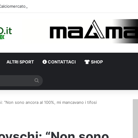
Calciomercato Avellino, definita una doppia cessione. E sullo sfondo…
ALTRI SPORT
CONTATTACI
SHOP
Cerca
hi: “Non sono ancora al 100%, mi mancavano i tifosi
covschi: “Non sono