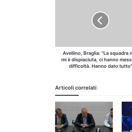
Braglia:
"La
squadra
non
mi
è
dispiaciuta,
ci
hanno
Avellino, Braglia: "La squadra 
messo
mi è dispiaciuta, ci hanno mess
in
difficoltà. Hanno dato tutto
difficoltà.
Hanno
dato
Articoli correlati
tutto"