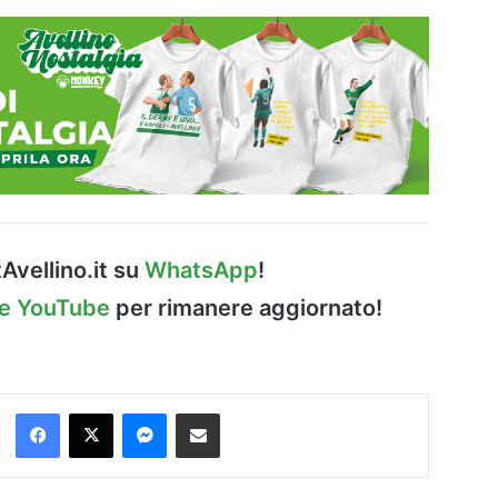
Avellino.it su
WhatsApp
!
le YouTube
per rimanere aggiornato!
Facebook
X
Messenger
Condividi via Email