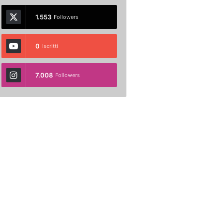
1.553
Followers
0
Iscritti
7.008
Followers