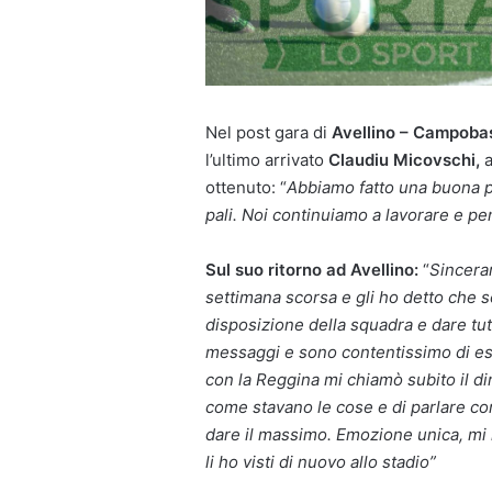
Nel post gara di
Avellino – Campoba
l’ultimo arrivato
Claudiu Micovschi,
a
ottenuto: “
Abbiamo fatto una buona pa
pali. Noi continuiamo a lavorare e pe
Sul suo ritorno ad Avellino:
“
Sinceram
settimana scorsa e gli ho detto che 
disposizione della squadra e dare tutto
messaggi e sono contentissimo di ess
con la Reggina mi chiamò subito il d
come stavano le cose e di parlare con
dare il massimo. Emozione unica, mi 
li ho visti di nuovo allo stadio”