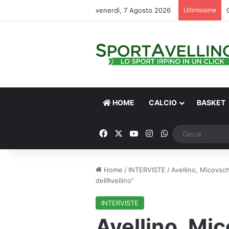
venerdì, 7 Agosto 2026
Ultimissime
HOME
CALCIO
BASKET
Facebook
X
You Tube
Instagram
WhatsApp
Home
/
INTERVISTE
/
Avellino, Micovsc
dell’Avellino”
INTERVISTE
Avellino, Mi