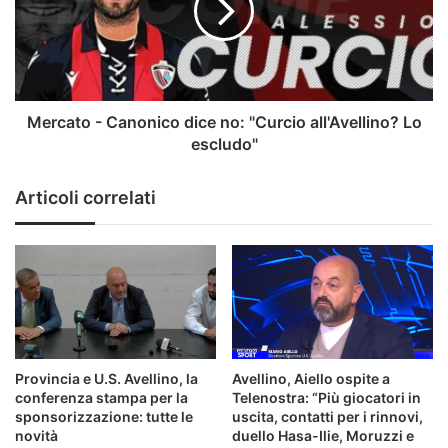
no:
"Curcio
all'Avellino?
Lo
escludo"
Mercato - Canonico dice no: "Curcio all'Avellino? Lo
escludo"
Articoli correlati
Provincia e U.S. Avellino, la
Avellino, Aiello ospite a
conferenza stampa per la
Telenostra: “Più giocatori in
sponsorizzazione: tutte le
uscita, contatti per i rinnovi,
novità
duello Hasa-Ilie, Moruzzi e