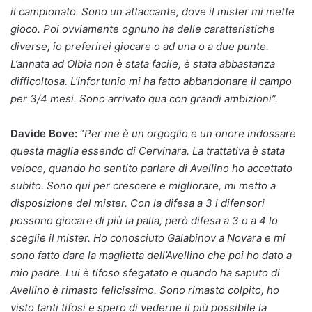
il campionato. Sono un attaccante, dove il mister mi mette
gioco. Poi ovviamente ognuno ha delle caratteristiche
diverse, io preferirei giocare o ad una o a due punte.
L’annata ad Olbia non è stata facile, è stata abbastanza
difficoltosa. L’infortunio mi ha fatto abbandonare il campo
per 3/4 mesi. Sono arrivato qua con grandi ambizioni”.
Davide Bove:
“
Per me è un orgoglio e un onore indossare
questa maglia essendo di Cervinara. La trattativa è stata
veloce, quando ho sentito parlare di Avellino ho accettato
subito. Sono qui per crescere e migliorare, mi metto a
disposizione del mister. Con la difesa a 3 i difensori
possono giocare di più la palla, però difesa a 3 o a 4 lo
sceglie il mister. Ho conosciuto Galabinov a Novara e mi
sono fatto dare la maglietta dell’Avellino che poi ho dato a
mio padre. Lui è tifoso sfegatato e quando ha saputo di
Avellino è rimasto felicissimo. Sono rimasto colpito, ho
visto tanti tifosi e spero di vederne il più possibile la