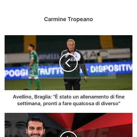
Carmine Tropeano
Avellino,
Braglia:
"È
stato
un
allenamento
di
fine
settimana,
pronti
Avellino, Braglia: "È stato un allenamento di fine
a
settimana, pronti a fare qualcosa di diverso"
fare
qualcosa
Mercato
di
-
diverso"
Canonico
dice