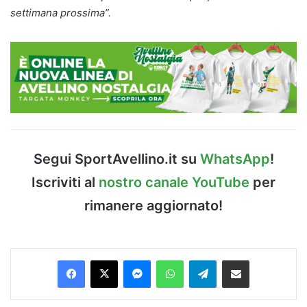
settimana prossima”.
Segui SportAvellino.it su
WhatsApp
!
Iscriviti al
nostro canale YouTube
per
rimanere aggiornato!
Facebook
X
Messenger
WhatsApp
Telegram
Condividi via Email