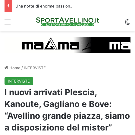
Una notte di enorme passione biancoverde in Piazza Libertà: l’Avellino si proietta verso la nuova stagione
Menu
C
Home
/
INTERVISTE
INTERVISTE
I nuovi arrivati Plescia,
Kanoute, Gagliano e Bove:
“Avellino grande piazza, siamo
a disposizione del mister”