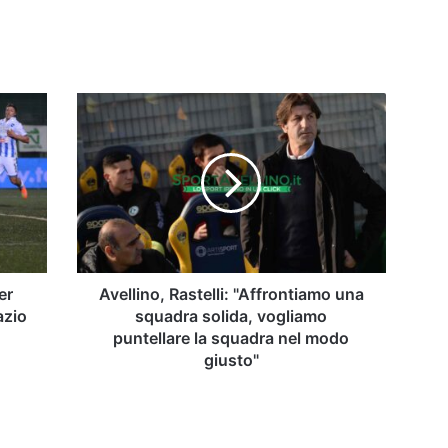
Avellino,
Rastelli:
"Affrontiamo
una
squadra
solida,
vogliamo
puntellare
la
squadra
er
Avellino, Rastelli: "Affrontiamo una
nel
azio
squadra solida, vogliamo
modo
puntellare la squadra nel modo
giusto"
giusto"