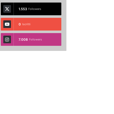
1.553
Followers
0
Iscritti
7.008
Followers