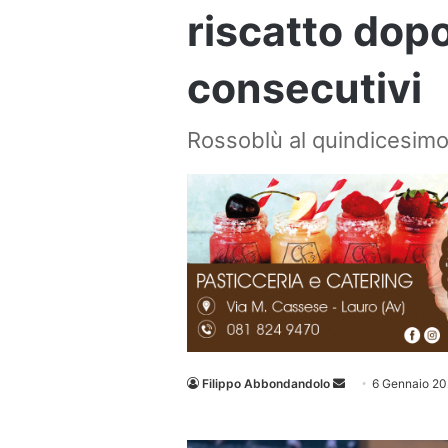
riscatto dop
consecutivi
Rossoblù al quindicesimo 
Invia
Filippo Abbondandolo
6 Gennaio 2
un'email