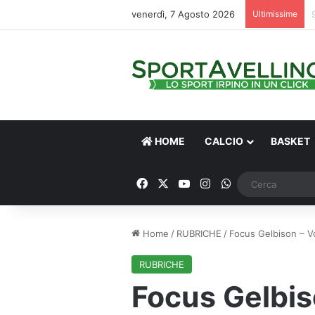
venerdì, 7 Agosto 2026
Ultimissime
HOME
CALCIO
BASKET
Facebook
X
You Tube
Instagram
WhatsApp
Home
/
RUBRICHE
/
Focus Gelbison – Vo
RUBRICHE
Focus Gelbiso