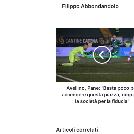
Filippo Abbondandolo
Avellino,
Pane:
"Basta
poco
per
accendere
questa
piazza,
ringrazio
la
Avellino, Pane: "Basta poco p
società
accendere questa piazza, ringr
per
la società per la fiducia"
la
fiducia"
Articoli correlati