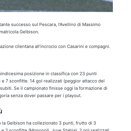
tante successo sul Pescara, l’Avellino di Massimo
 matricola Gelbison.
zione cilentana all’incrocio con Casarini e compagni.
indicesima posizione in classifica con 23 punti
ggi e 7 sconfitte. 14 gol realizzati (peggior attacco del
subiti. Se il campionato finisse oggi la formazione di
oria senza dover passare per i playout.
ù
la Gelbison ha collezionato 3 punti, frutto di 3
e 2 sconfitte (Monopoli, Juve Stabia). 2 gol realizzati,