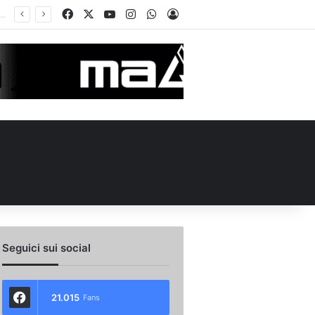
Facebook
X
You Tube
Instagram
WhatsApp
Accedi
 l’ex Avellino Le Borgne conteso da due club cadetti: la situazione
Seguici sui social
21.015
Fans