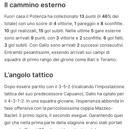
Il cammino esterno
Fuori casa il Potenza ha collezionato
13
punti (il
46
% del
totale) con uno score di
4
vittorie,
1
pareggio e
8
sconfitte.
10
gol realizzati,
15
gol subiti. Nelle ultime
5
gare esterne
sono arrivati
9
punti, con
3
vittorie e
2
sconfitte.
6
gol fatti,
3
gol subiti. Con Gallo sono arrivati
2
successi consecutivi.
Entrambi pesantissimi, essendo arrivati sui campi di
squadre di primo rango del girone come Bari e Teramo.
L’angolo tattico
Dopo essere partito con il 3-5-2 (ricalcando l’impostazione
tattica del suo predecessore Capuano), Gallo ha optato per
il 4-3-1-2. In una squadra giovane, l’esperienza abbonda in
fase offensiva con la pericolosissima coppia Mazzeo-
Baclet. Il primo ispira, il secondo esegue. Garantendo quei
gol che nella prima parte della stagione erano stati portati