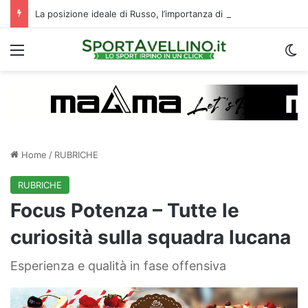
La posizione ideale di Russo, l’importanza di Biasci e il duello Fila‑Favilli: tre domande sull’attacco dell’Avellino
Menu
C
Home
/
RUBRICHE
RUBRICHE
Focus Potenza – Tutte le
curiosità sulla squadra lucana
Esperienza e qualità in fase offensiva