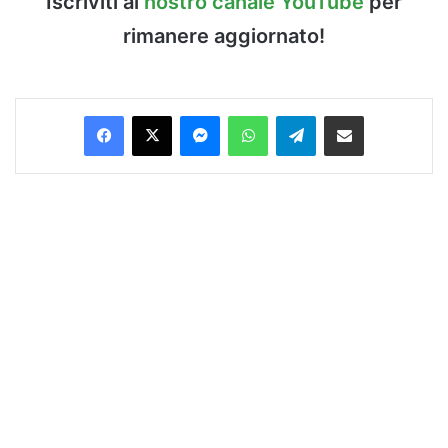
Iscriviti al
nostro canale YouTube
per
rimanere aggiornato!
Facebook
X
Messenger
WhatsApp
Telegram
Condividi via Email