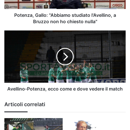
non
ho
chiesto
Potenza, Gallo: "Abbiamo studiato l'Avellino, a
nulla"
Bruzzo non ho chiesto nulla"
Avellino-
Potenza,
ecco
come
e
dove
vedere
il
match
Avellino-Potenza, ecco come e dove vedere il match
Articoli correlati