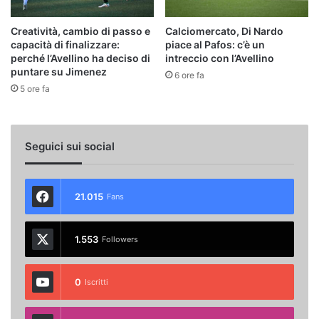
Creatività, cambio di passo e
Calciomercato, Di Nardo
capacità di finalizzare:
piace al Pafos: c’è un
perché l’Avellino ha deciso di
intreccio con l’Avellino
puntare su Jimenez
6 ore fa
5 ore fa
Seguici sui social
21.015
Fans
1.553
Followers
0
Iscritti