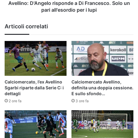
all'esordio
Avellino: D'Angelo risponde a Di Francesco. Solo un
per
pari all'esordio per i lupi
i
lupi
Articoli correlati
Calciomercato, l’ex Avellino
Calciomercato Avellino,
Sgarbi riparte dalla Serie C: i
definita una doppia cessione.
dettagli
E sullo sfondo…
2 ore fa
3 ore fa