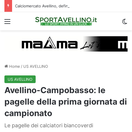
Calciomercato Avellino, definita una doppia cessione. E sullo sfondo…
Menu
C
Home
/
US AVELLINO
US AVELLINO
Avellino-Campobasso: le
pagelle della prima giornata di
campionato
Le pagelle dei calciatori biancoverdi