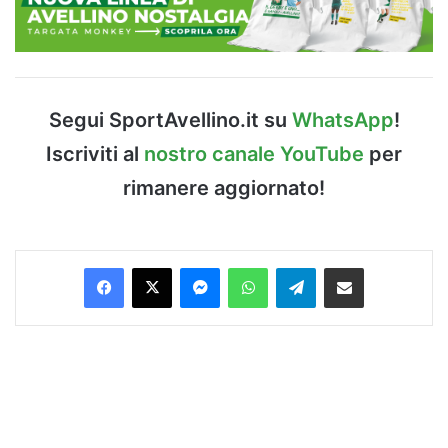
Segui SportAvellino.it su
WhatsApp
!
Iscriviti al
nostro canale YouTube
per
rimanere aggiornato!
Facebook
X
Messenger
WhatsApp
Telegram
Condividi via Email