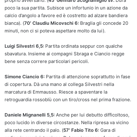
proprio avversario. (
45′
Gennaro
Scognamiglio sv:
Dura
poco la sua partita. Subisce un infortunio in un azione da
calcio d’angolo a favore ed è costretto ad alzare bandiera
bianca). (
70′ Claudiu Micovschi 6:
Braglia gli concede 20
minuti, non ci si poteva aspettare molto da lui).
Luigi Silvestri 6,5:
Partita ordinata seppur con qualche
sbavatura. Insieme ai compagni Sbraga e Ciancio regge
bene senza correre particolari pericoli.
Simone Ciancio 6:
Partita di attenzione soprattutto in fase
di copertura. Dà una mano al collega Silvestri nella
marcatura di Emmausso. Riesce a spaventare la
retroguardia rossoblù con un tiro/cross nel prima frazione.
Daniele Mignanelli 5,5:
Anche per lui debutto difficoltoso,
poco lucido in diverse circostanze. Nella ripresa va vicino
alla rete centrando il palo. (
57′ Fabio Tito 6:
Gara di