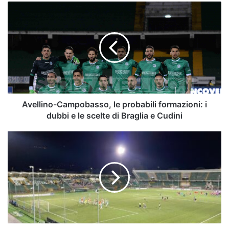
Avellino-
Campobasso,
le
probabili
formazioni:
i
dubbi
e
le
scelte
Avellino-Campobasso, le probabili formazioni: i
di
dubbi e le scelte di Braglia e Cudini
Braglia
e
Avellino:
Cudini
D'Angelo
risponde
a
Di
Francesco.
Solo
un
pari