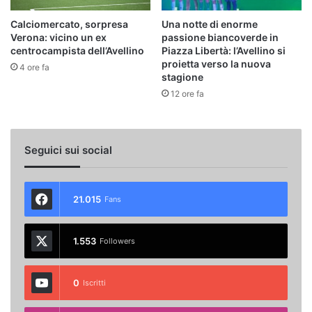
Calciomercato, sorpresa
Una notte di enorme
Verona: vicino un ex
passione biancoverde in
centrocampista dell’Avellino
Piazza Libertà: l’Avellino si
proietta verso la nuova
4 ore fa
stagione
12 ore fa
Seguici sui social
21.015
Fans
1.553
Followers
0
Iscritti