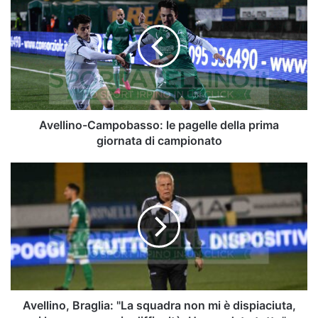
Campobasso:
le
pagelle
della
prima
giornata
di
campionato
Avellino-Campobasso: le pagelle della prima
giornata di campionato
Avellino,
Braglia:
"La
squadra
non
mi
è
dispiaciuta,
ci
hanno
Avellino, Braglia: "La squadra non mi è dispiaciuta,
messo