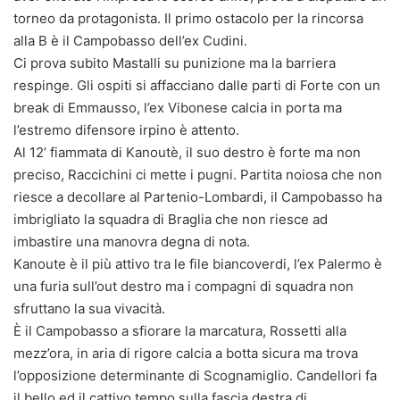
torneo da protagonista. Il primo ostacolo per la rincorsa
alla B è il Campobasso dell’ex Cudini.
Ci prova subito Mastalli su punizione ma la barriera
respinge. Gli ospiti si affacciano dalle parti di Forte con un
break di Emmausso, l’ex Vibonese calcia in porta ma
l’estremo difensore irpino è attento.
Al 12’ fiammata di Kanoutè, il suo destro è forte ma non
preciso, Raccichini ci mette i pugni. Partita noiosa che non
riesce a decollare al Partenio-Lombardi, il Campobasso ha
imbrigliato la squadra di Braglia che non riesce ad
imbastire una manovra degna di nota.
Kanoute è il più attivo tra le file biancoverdi, l’ex Palermo è
una furia sull’out destro ma i compagni di squadra non
sfruttano la sua vivacità.
È il Campobasso a sfiorare la marcatura, Rossetti alla
mezz’ora, in aria di rigore calcia a botta sicura ma trova
l’opposizione determinante di Scognamiglio. Candellori fa
il bello ed il cattivo tempo sulla fascia destra di