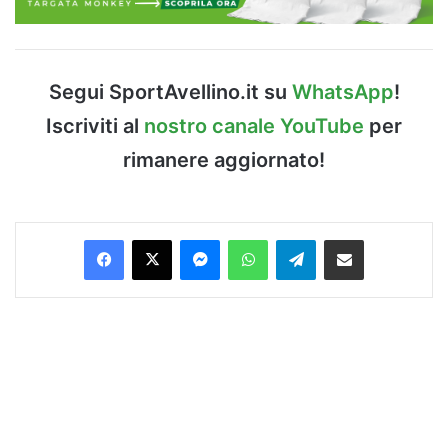
Segui SportAvellino.it su
WhatsApp
!
Iscriviti al
nostro canale YouTube
per
rimanere aggiornato!
Facebook
X
Messenger
WhatsApp
Telegram
Condividi via Email