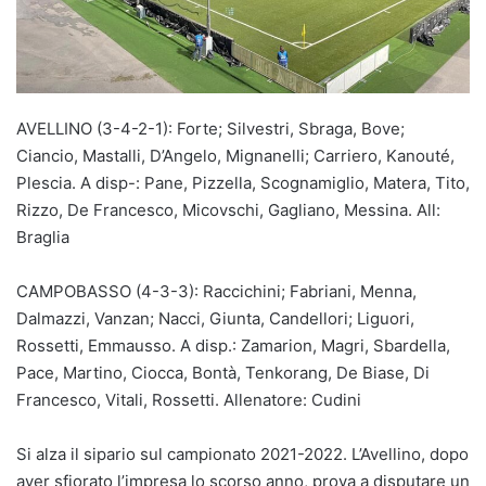
AVELLINO (3-4-2-1): Forte; Silvestri, Sbraga, Bove;
Ciancio, Mastalli, D’Angelo, Mignanelli; Carriero, Kanouté,
Plescia. A disp-: Pane, Pizzella, Scognamiglio, Matera, Tito,
Rizzo, De Francesco, Micovschi, Gagliano, Messina. All:
Braglia
CAMPOBASSO (4-3-3): Raccichini; Fabriani, Menna,
Dalmazzi, Vanzan; Nacci, Giunta, Candellori; Liguori,
Rossetti, Emmausso. A disp.: Zamarion, Magri, Sbardella,
Pace, Martino, Ciocca, Bontà, Tenkorang, De Biase, Di
Francesco, Vitali, Rossetti. Allenatore: Cudini
Si alza il sipario sul campionato 2021-2022. L’Avellino, dopo
aver sfiorato l’impresa lo scorso anno, prova a disputare un