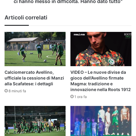
ci hanno messo in difficoltà. Hanno dato tutto"
in
difficoltà.
Articoli correlati
Hanno
dato
tutto"
Calciomercato Avellino,
VIDEO – Le nuove divise da
ufficiale la cessione di Manzi
gioco dell’Avellino firmate
alla Scafatese: i dettagli
Magma: tradizione e
innovazione nella Roots 1912
8 minuti fa
1 ora fa