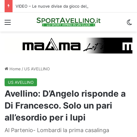
VIDEO – Le nuove divise da gioco dell’Avellino firmate Magma: tradizione e innovazione nella Roots 1912
Menu
C
Home
/
US AVELLINO
US AVELLINO
Avellino: D’Angelo risponde a
Di Francesco. Solo un pari
all’esordio per i lupi
Al Partenio- Lombardi la prima casalinga