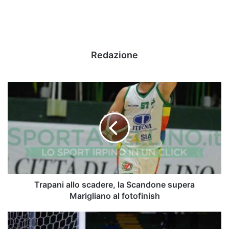
Redazione
Trapani
allo
scadere,
la
Scandone
supera
Marigliano
al
fotofinish
Trapani allo scadere, la Scandone supera
Marigliano al fotofinish
Avellino-
Monterosi