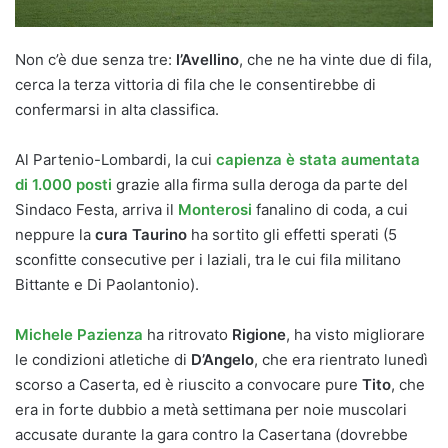
Non c’è due senza tre:
l’Avellino
, che ne ha vinte due di fila,
cerca la terza vittoria di fila che le consentirebbe di
confermarsi in alta classifica.
Al Partenio-Lombardi, la cui
capienza è stata aumentata
di 1.000 posti
grazie alla firma sulla deroga da parte del
Sindaco Festa, arriva il
Monterosi
fanalino di coda, a cui
neppure la
cura Taurino
ha sortito gli effetti sperati (5
sconfitte consecutive per i laziali, tra le cui fila militano
Bittante e Di Paolantonio).
Michele Pazienza
ha ritrovato
Rigione
, ha visto migliorare
le condizioni atletiche di
D’Angelo
, che era rientrato lunedì
scorso a Caserta, ed è riuscito a convocare pure
Tito
, che
era in forte dubbio a metà settimana per noie muscolari
accusate durante la gara contro la Casertana (dovrebbe