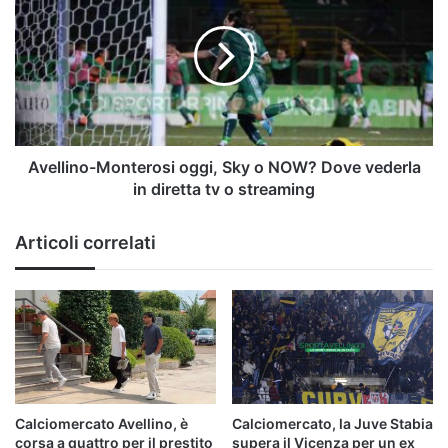
oggi,
Sky
o
NOW?
Dove
vederla
in
diretta
Avellino-Monterosi oggi, Sky o NOW? Dove vederla
tv
in diretta tv o streaming
o
streaming
Articoli correlati
Calciomercato Avellino, è
Calciomercato, la Juve Stabia
corsa a quattro per il prestito
supera il Vicenza per un ex