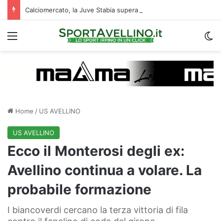
Calciomercato, la Juve Stabia supera il Vicenza per un ex Avellino: le ultime
Menu
C
Home
/
US AVELLINO
US AVELLINO
Ecco il Monterosi degli ex:
Avellino continua a volare. La
probabile formazione
I biancoverdi cercano la terza vittoria di fila