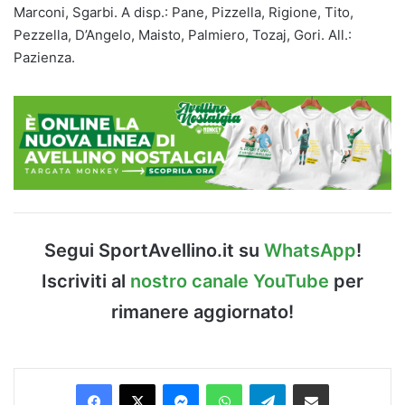
Marconi, Sgarbi. A disp.: Pane, Pizzella, Rigione, Tito,
Pezzella, D’Angelo, Maisto, Palmiero, Tozaj, Gori. All.:
Pazienza.
Segui SportAvellino.it su
WhatsApp
!
Iscriviti al
nostro canale YouTube
per
rimanere aggiornato!
Facebook
X
Messenger
WhatsApp
Telegram
Condividi via Email