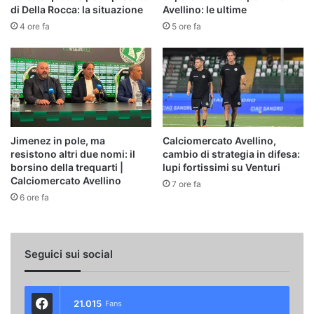
di Della Rocca: la situazione
Avellino: le ultime
4 ore fa
5 ore fa
Jimenez in pole, ma
Calciomercato Avellino,
resistono altri due nomi: il
cambio di strategia in difesa:
borsino della trequarti |
lupi fortissimi su Venturi
Calciomercato Avellino
7 ore fa
6 ore fa
Seguici sui social
21.015
Fans