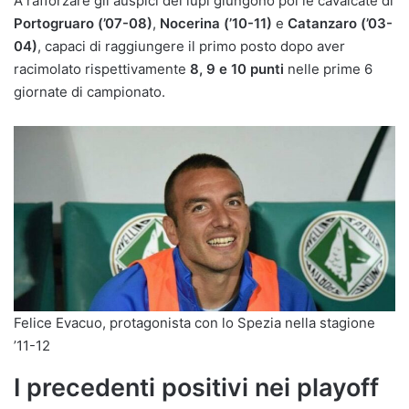
A rafforzare gli auspici dei lupi giungono poi le cavalcate di
Portogruaro (’07-08)
,
Nocerina (’10-11)
e
Catanzaro (’03-
04)
, capaci di raggiungere il primo posto dopo aver
racimolato rispettivamente
8, 9 e 10 punti
nelle prime 6
giornate di campionato.
Felice Evacuo, protagonista con lo Spezia nella stagione
’11-12
I precedenti positivi nei playoff