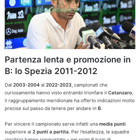
Partenza lenta e promozione in
B: lo Spezia 2011-2012
Dal
2003-2004
al
2022-2023
, campionati che
curiosamente hanno visto entrambi trionfare il
Catanzaro
,
il raggruppamento meridionale ha offerto indicazioni molto
precise sul passo da tenere per andare in
B
.
Per vincere il campionato serve infatti una
media punti
superiore ai
2 punti a partita
. Per l’esattezza, le squadre
vincitrici hanno conquistato – nei primi 6 turni di