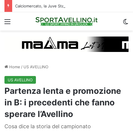
Calciomercato, la Juve Stabia supera il Vicenza per un ex Avellino: le ultime
Menu
C
Home
/
US AVELLINO
US AVELLINO
Partenza lenta e promozione
in B: i precedenti che fanno
sperare l’Avellino
Cosa dice la storia del campionato