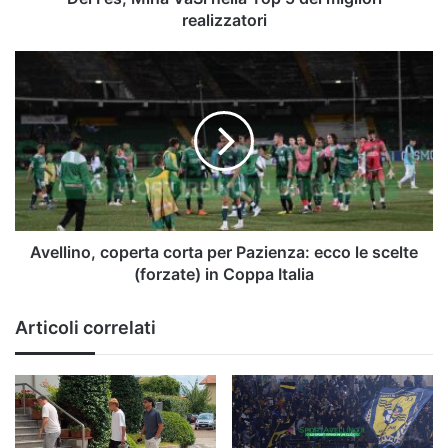
realizzatori
Avellino,
coperta
corta
per
Pazienza:
ecco
le
scelte
(forzate)
in
Avellino, coperta corta per Pazienza: ecco le scelte
Coppa
(forzate) in Coppa Italia
Italia
Articoli correlati