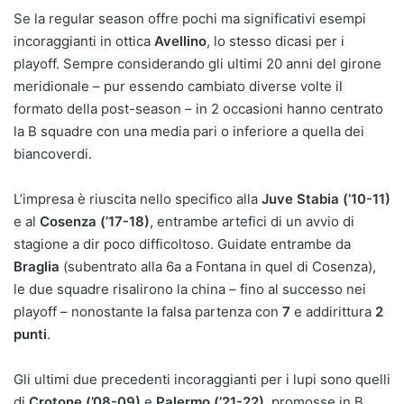
Se la regular season offre pochi ma significativi esempi
incoraggianti in ottica
Avellino
, lo stesso dicasi per i
playoff. Sempre considerando gli ultimi 20 anni del girone
meridionale – pur essendo cambiato diverse volte il
formato della post-season – in 2 occasioni hanno centrato
la B squadre con una media pari o inferiore a quella dei
biancoverdi.
L’impresa è riuscita nello specifico alla
Juve Stabia (’10-11)
e al
Cosenza (’17-18)
, entrambe artefici di un avvio di
stagione a dir poco difficoltoso. Guidate entrambe da
Braglia
(subentrato alla 6a a Fontana in quel di Cosenza),
le due squadre risalirono la china – fino al successo nei
playoff – nonostante la falsa partenza con
7
e addirittura
2
punti
.
Gli ultimi due precedenti incoraggianti per i lupi sono quelli
di
Crotone (’08-09)
e
Palermo (’21-22)
, promosse in B