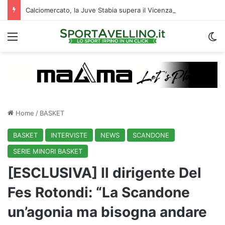
Calciomercato, la Juve Stabia supera il Vicenza per un ex Avellino: le ultime
Menu
C
Home
/
BASKET
BASKET
INTERVISTE
NEWS
SCANDONE
SERIE MINORI BASKET
[ESCLUSIVA] Il dirigente Del
Fes Rotondi: “La Scandone
un’agonia ma bisogna andare