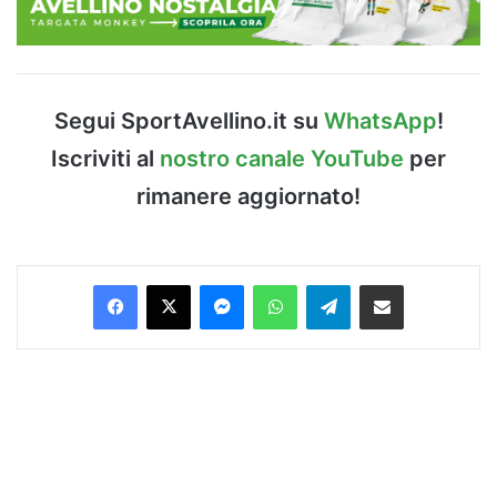
Segui SportAvellino.it su
WhatsApp
!
Iscriviti al
nostro canale YouTube
per
rimanere aggiornato!
Facebook
X
Messenger
WhatsApp
Telegram
Condividi via Email